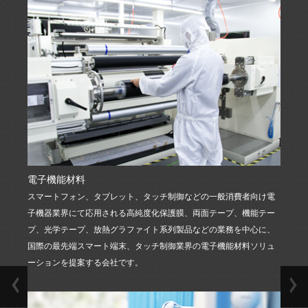
光電子ディスプレイ
イノベーション実験室シ
薬品包装/医療用プラスチ
材料（ハイエンドデ
ステム工学の設計、施
ック消耗品/食品包装/日用
ィスプレイ材料、デ
工、保守とクリーンルー
化学製品包装などの分野
ィスプレイ用光学薄
ム/静電気除去製品の研
のスマートモールディン
膜）、高性能繊維
究、生産、販売、洗浄の
グ業務を提供する
（PBO超繊維、アラ
一体化サービス
ミド繊維）を含む先
端材料製品の研究開
もっと見る
発、生産及び精密加
もっと見る
工。
電子機能材料
高性
もっと見る
スマートフォン、タブレット、タッチ制御などの一般消費者向け電
主に高
子機器業界にて応用される高純度化保護膜、両面テープ、機能テー
繊維と
プ、光学テープ、放熱グラファイト系列製品などの業務を中心に、
国際の最先端スマート端末、タッチ制御業界の電子機能材料ソリュ
ーションを提案する会社です。