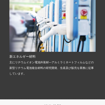
新エネルギー材料
電子
主にリチウムイオン電池外装材―アルミラミネートフィルムなどの
主要ダ
新型リチウム電池複合材料の研究開発、生産及び販売を業務に従事
フィル
しています。
材料な
形品及
属ダイ