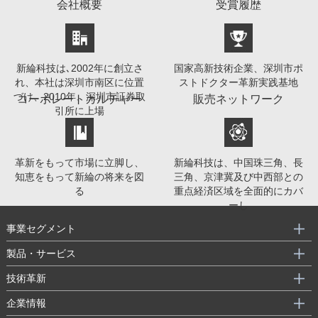
会社概要
受賞履歴
新綸科技は､2002年に創立さ
国家高新技術企業、深圳市ポ
れ、本社は深圳市南区に位置
ストドクター革新実践基地
づけ、2010年、深圳市証券取
コーポレートカルチャー
販売ネットワーク
引所に上場
革新をもって市場に立脚し、
新綸科技は、中国珠三角、長
知恵をもって新綸の将来を図
三角、京津冀及び中西部との
る
重点経済区域を全面的にカバ
ーし
事業セグメント
製品・サービス
技術革新
企業情報