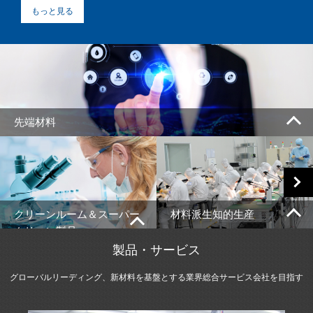
もっと見る
先端材料
電子機能材料（高純
度化保護膜、両面テ
ープ、機能テープ、
光学テープ、放熱グ
クリーンルーム＆スーパー
材料派生知的生産
ラファイト系列製
クリーン製品
品）、新エネルギー
製品・サービス
一般消費者向け電子機器
材料（リチウム電池
電子/医薬/食品/科学イノ
に機能性構造部材精密ダ
グローバルリーディング、新材料を基盤とする業界総合サービス会社を目指す
包材-T&Tアルミラミ
ベーション分野にクリー
イカットなどの製品の電
ネートフィルム）、
ンルーム浄化工程、科学
子材料部品を提供し、医