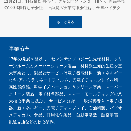
11月24日、科技部松明ハイテク産業開発センターHPが、新綸科技
の100%株持ち子会社、上海瀚広実業有限会社は、全国ハイテク企
業認定に承認され、公示期間が終えて、正式に国家ハイテク技術企
業に承認された。
もっと見る
事業沿革
17年の発展を経験し、セレンテクノロジーは先端材料、クリ
ーンルームとスーパークリーン製品、材料派生知的生産を三
大事業とし、製品とサービスは電子機能材料、新エネルギー
材料-アルミラミネートフィルム、光電子ディスプレイ材料、
高性能繊維、科学イノベーション＆クリーン事業、スーパー
クリーン製品、電子材料部品、スマートモールディングの八
大核心事業に及ぶ。 サービス分野：一般消費者向け電子機
器、新エネルギー、光電子ディスプレイ、石油精製、バイオ
メディカル、食品、日用化学製品、自動車製造、航空宇宙、
軌道交通などの核心業界。