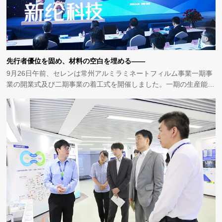
先行者優位を固め、材料の空白を埋める——
9月26日午前、セレンは常州アルミラミネートフィルム事業一期事
業の開業式及び二期事業の着工式を開催しました。一期の生産能力
は300万平米/月で、中国国内の動力リチウム電池アルミラミネート
フィルム量産の空白を埋めることができます。二期は来年第2四半
期に生産を開始する予定で、さらに間もなく生産拡大する日本の生
産ラインを合わせると、日本三重と中国常州の二大アルミラミネー
トフィルム基地の月間生産能力は900万平米/月に達し、年間生産能
力は1億枚以上になります。