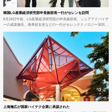
韓国LG産業経済研究部申長焕部長一行がセレンを訪問
8月28日午前、LG産業経済研究院の申長焕部長、シニアアドバイザ
ーの成楽焕氏、南孝姃女史などの一行がセレンテクノロジー深圳本
社を訪問しました。当社の副総裁兼新エネルギー事業本部の高翔総
経理、新複合材料市場と技術者などが韓国LGから訪れた専門家を
心から歓迎し、双方は新エネルギー車用電池及び電池ソフトパック
技術と今後の発展、常緑方向について意見を交換しました。
上海瀚広が国家ハイテク企業に承認された