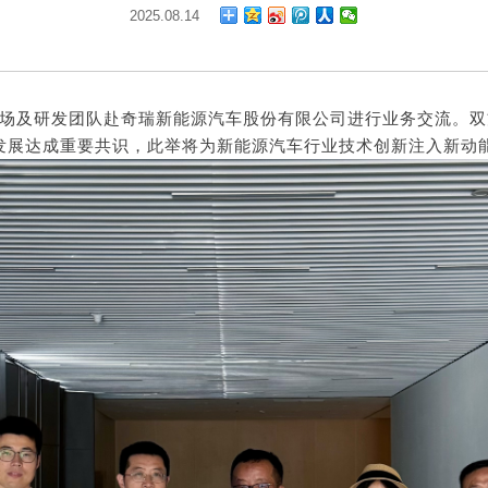
2025.08.14
及研发团队赴奇瑞新能源汽车股份有限公司进行业务交流。双
发展达成重要共识，此举将为新能源汽车行业技术创新注入新动