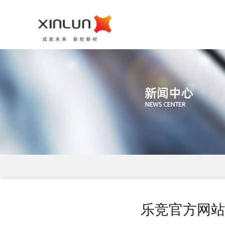
乐竞官方网站