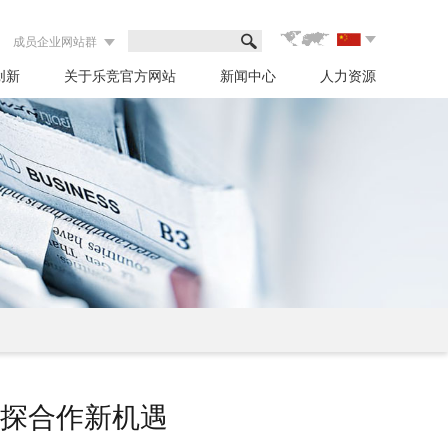
成员企业网站群
创新
关于乐竞官方网站
新闻中心
人力资源
探合作新机遇