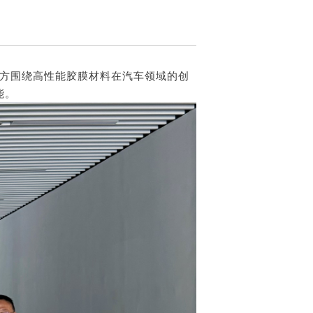
方围绕高性能胶膜材料在汽车领域的创
能。