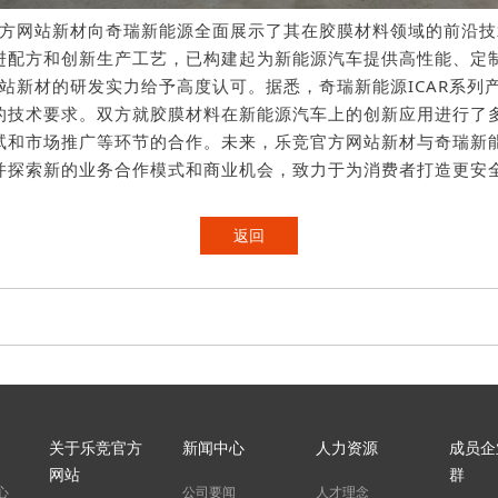
网站新材向奇瑞新能源全面展示了其在胶膜材料领域的前沿技
进配方和创新生产工艺，已构建起为新能源汽车提供高性能、定
材的研发实力给予高度认可。据悉，奇瑞新能源ICAR系列
的技术要求。双方就胶膜材料在新能源汽车上的创新应用进行了
试和市场推广等环节的合作。未来，乐竞官方网站新材与奇瑞新
并探索新的业务合作模式和商业机会，致力于为消费者打造更安
返回
关于乐竞官方
新闻中心
人力资源
成员企
网站
群
心
公司要闻
人才理念